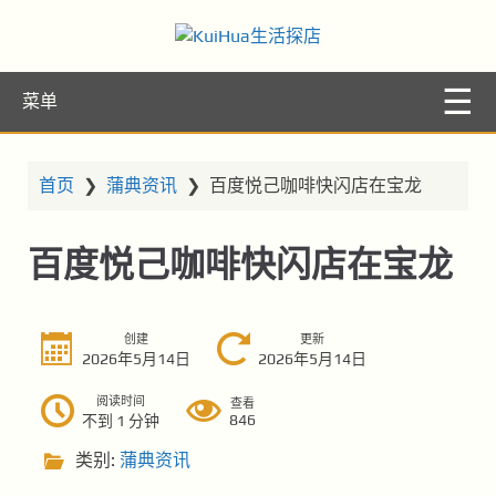
KuiHua生活探
让你的生活更精彩
菜单
店
首页
❯
蒲典资讯
❯
百度悦己咖啡快闪店在宝龙
百度悦己咖啡快闪店在宝龙
创建
更新
2026年5月14日
2026年5月14日
阅读时间
查看
846
不到 1 分钟
类别:
蒲典资讯