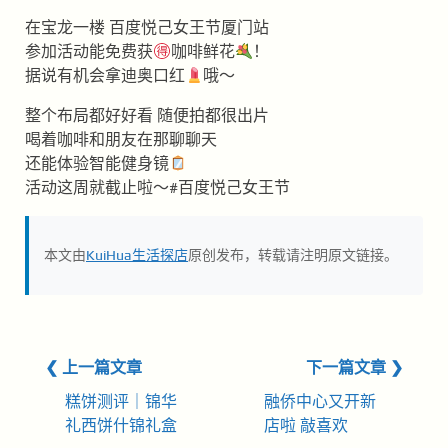
在宝龙一楼 百度悦己女王节厦门站
参加活动能免费获
咖啡鲜花
！
据说有机会拿迪奥口红
哦～
整个布局都好好看 随便拍都很出片
喝着咖啡和朋友在那聊聊天
还能体验智能健身镜
活动这周就截止啦～#百度悦己女王节
本文由
KuiHua生活探店
原创发布，转载请注明原文链接。
❮ 上一篇文章
下一篇文章 ❯
糕饼测评｜锦华
融侨中心又开新
礼西饼什锦礼盒
店啦 敲喜欢