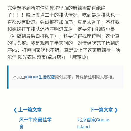
完全想不到哈尔信佐餐坊里面的麻辣烫简直绝绝
子！！！晚上五点二十的排队情况，吃到最后排队也一
直都没有断过。强烈推荐加面筋，真是太香了，不枉我
和姐妹打车排队还抢座啊进去后一定要先付钱取小票
（别搞到最后白排队了），还要记得找座位啊，这个真
的很头疼。我是观察了半天问的一对情侣吃完了抢到的
座PS：打包回家吃也不错。真是爱上了这家麻辣烫「哈
尔信·阳光农园超市(卓展店)」「麻辣烫」
本文由
KuiHua生活探店
原创发布，转载请注明原文链接。
❮ 上一篇文章
下一篇文章 ❯
风干牛肉最佳零
北京首家Goose
食
Island