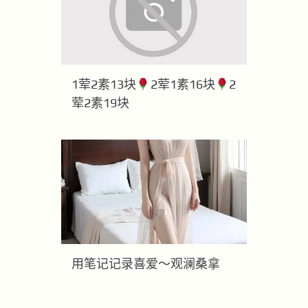
1荤2素13块
2荤1素16块
2
荤2素19块
用笔记记录喜爱～观澜桑拿