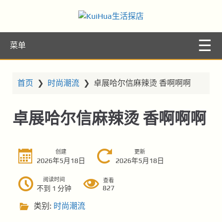
KuiHua生活探
让你的生活更精彩
菜单
店
首页
❯
时尚潮流
❯
卓展哈尔信麻辣烫 香啊啊啊
卓展哈尔信麻辣烫 香啊啊啊
创建
更新
2026年5月18日
2026年5月18日
阅读时间
查看
827
不到 1 分钟
类别:
时尚潮流