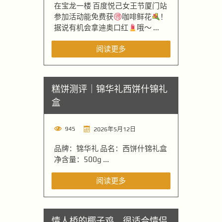
在宝龙一楼 百度悦己女王节厦门站
参加活动能免费获
咖啡鲜花
！
据说有机会拿迪奥口红
哦～ ...
阅读更多
糕饼测评｜锦华礼西饼什锦礼
盒
945
2026年5月12日
品牌：锦华礼 品名：西饼什锦礼盒
净含量：500g ...
阅读更多
情人桥的椰子鸡，很适合情侣