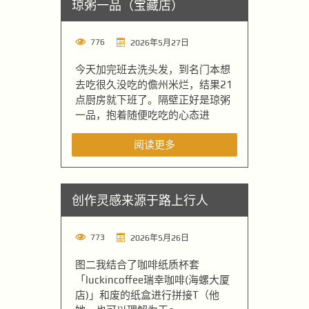
琼粥一品（宝藏店）
776
2026年5月27日
今天加完班去洗头发，到名门本想
去吃很久没吃的儋州米烂，结果21
点厨房就下班了。隔壁正好是琼粥
一品，抱着随便吃吃的心态进
阅读更多
创作灵感来源于路上行人
773
2026年5月26日
图二我结合了咖啡纸质杯套
「luckincoffee瑞幸咖啡(海螺大厦
店)」和废的纸盒进行拼接T（他