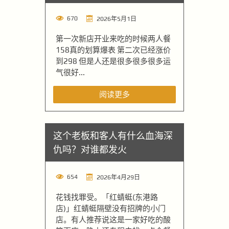
670
2026年5月1日
第一次新店开业来吃的时候两人餐
158真的划算爆表 第二次已经涨价
到298 但是人还是很多很多很多运
气很好...
阅读更多
这个老板和客人有什么血海深
仇吗？对谁都发火
654
2026年4月29日
花钱找罪受。「红蜻蜓(东港路
店)」红蜻蜓隔壁没有招牌的小门
店。有人推荐说这是一家好吃的酸