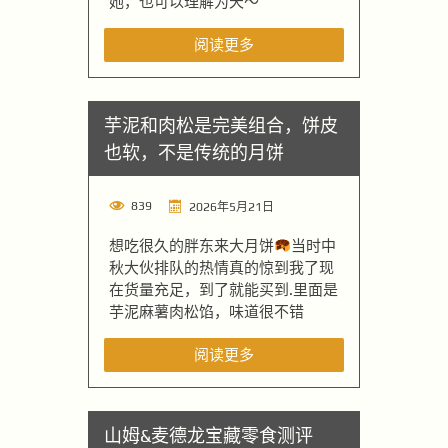
她，也可以理解为天～
阅读更多
芋泥和肉松是完美组合，饼皮
也软，不是传统的月饼
839
2026年5月21日
想吃很久的胖东来大月饼
当时中
秋大伙排队的热情真的惊到我了现
在货量充足，到了就能买到.里面是
芋泥麻薯肉松馅，味道很不错
阅读更多
山姆&麦德龙宝藏零食测评