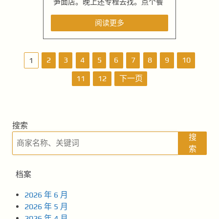
笋面店。晚上还专程去找。点个餐
阅读更多
文
2
3
4
5
6
7
8
9
10
1
章
11
12
下一页
导
航
搜索
搜
索
档案
2026 年 6 月
2026 年 5 月
2026 年 4 月