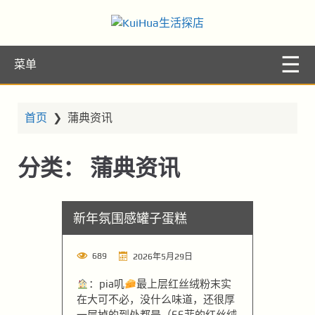
KuiHua生活探
让你的生活更精彩
菜单
店
首页
❯
蒲典资讯
分类：
蒲典资讯
新年氛围感罐子蛋糕
689
2026年5月29日
：pia叽
最上层红丝绒粉末实
在大可不必，没什么味道，还很厚
一层掉的到处都是（66菲的红丝绒