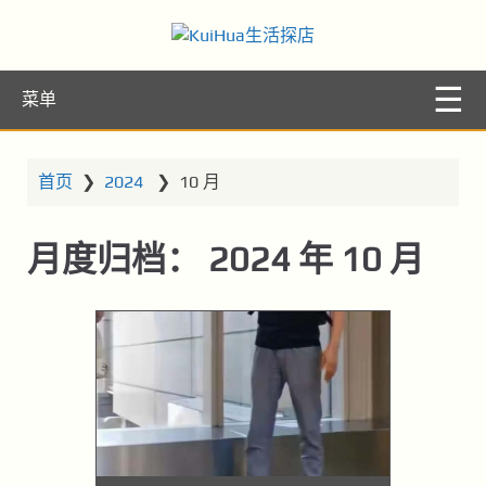
KuiHua生活探
让你的生活更精彩
菜单
店
首页
❯
2024
❯
10 月
月度归档：
2024 年 10 月