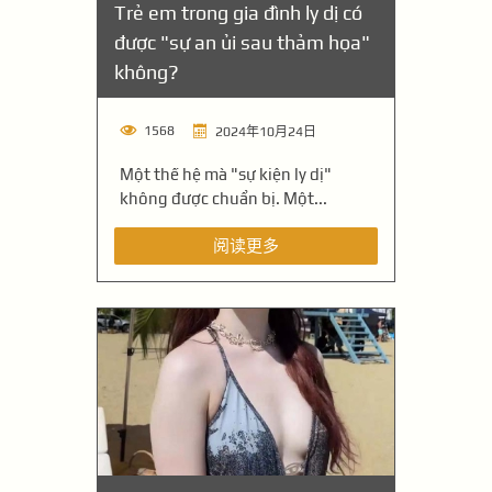
Trẻ em trong gia đình ly dị có
được "sự an ủi sau thảm họa"
không?
1568
2024年10月24日
Một thế hệ mà "sự kiện ly dị"
không được chuẩn bị. Một...
阅读更多