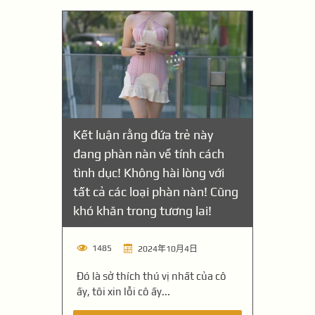
Kết luận rằng đứa trẻ này
đang phàn nàn về tính cách
tình dục! Không hài lòng với
tất cả các loại phàn nàn! Cũng
khó khăn trong tương lai!
1485
2024年10月4日
Đó là sở thích thú vị nhất của cô
ấy, tôi xin lỗi cô ấy...