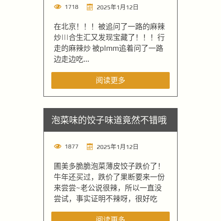
1718
2025年1月12日
在北京！！！被追问了一路的麻辣
炒|||合生汇又发现宝藏了！！！行
走的麻辣炒 被plmm追着问了一路
边走边吃...
阅读更多
泡菜味的饺子味道竟然不错哦
1877
2025年1月12日
圃美多脆脆泡菜薄皮饺子跌价了！
牛年还买过，跌价了果断要来一份
来尝尝~老公说很辣，所以一直没
尝试，事实证明不辣呀，很好吃
阅读更多