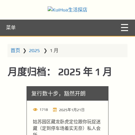
KuiHua生活探
让你的生活更精彩
菜单
店
首页
❯
2025
❯
1 月
月度归档：
2025 年 1 月
复行数十步，豁然开朗
1718
2025年1月21日
姑苏园区藏龙卧虎定位跟你玩捉迷
藏（定到停车场着实无奈）私人会
所...