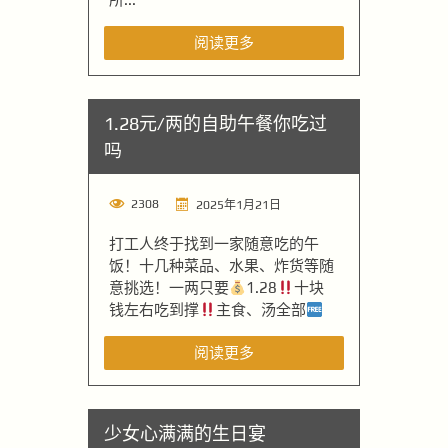
阅读更多
1.28元/两的自助午餐你吃过
吗
2308
2025年1月21日
打工人终于找到一家随意吃的午
饭！十几种菜品、水果、炸货等随
意挑选！一两只要
1.28
十块
钱左右吃到撑
主食、汤全部
阅读更多
少女心满满的生日宴