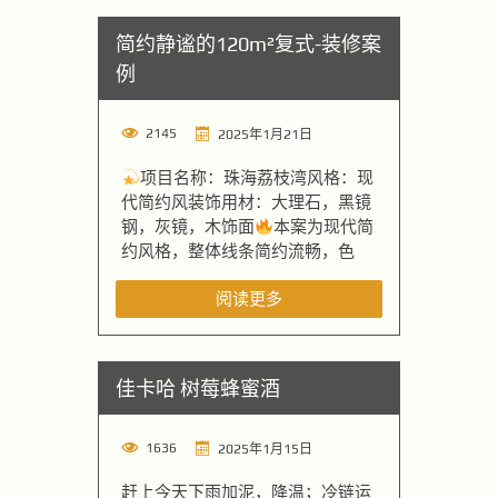
简约静谧的120m²复式-装修案
例
2145
2025年1月21日
项目名称：珠海荔枝湾风格：现
代简约风装饰用材：大理石，黑镜
钢，灰镜，木饰面
本案为现代简
约风格，整体线条简约流畅，色
阅读更多
佳卡哈 树莓蜂蜜酒
1636
2025年1月15日
赶上今天下雨加泥，降温；冷链运