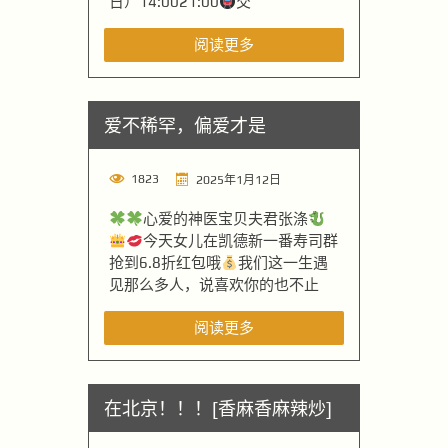
日）14:0021:00
交
阅读更多
爱不稀罕，偏爱才是
1823
2025年1月12日
心爱的神医宝贝夫君张涤
今天女儿在凯德新一番寿司群
抢到6.8折红包哦
我们这一生遇
见那么多人，说喜欢你的也不止
阅读更多
在北京！！！[香麻香麻辣炒]