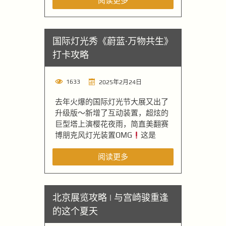
阅读更多
国际灯光秀《蔚蓝·万物共生》
打卡攻略
1633
2025年2月24日
去年火爆的国际灯光节大展又出了
升级版～新增了互动装置，超炫的
巨型塔上演樱花夜雨，简直美翻赛
博朋克风灯光装置OMG
这是
阅读更多
北京展览攻略 | 与宫崎骏重逢
的这个夏天