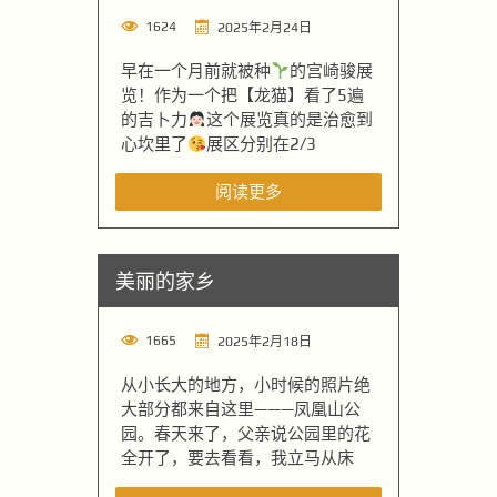
1624
2025年2月24日
早在一个月前就被种
的宫崎骏展
览！作为一个把【龙猫】看了5遍
的吉卜力
这个展览真的是治愈到
心坎里了
展区分别在2/3
阅读更多
美丽的家乡
1665
2025年2月18日
从小长大的地方，小时候的照片绝
大部分都来自这里———凤凰山公
园。春天来了，父亲说公园里的花
全开了，要去看看，我立马从床