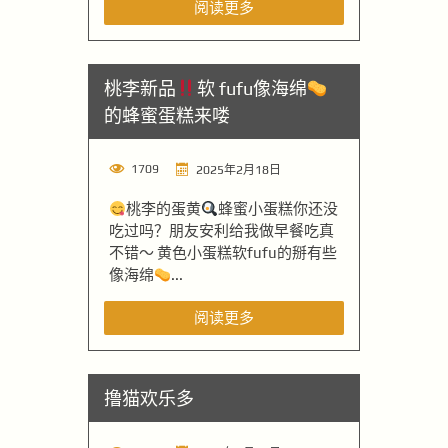
阅读更多
桃李新品
软 fufu像海绵
的蜂蜜蛋糕来喽
1709
2025年2月18日
桃李的蛋黄
蜂蜜小蛋糕你还没
吃过吗？朋友安利给我做早餐吃真
不错～ 黄色小蛋糕软fufu的掰有些
像海绵
...
阅读更多
撸猫欢乐多