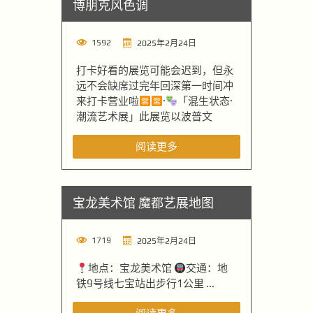
博朋克风色调
1592
2025年2月24日
打卡好看的展览可能会迟到，但永
远不会缺席过完年回深第一时间冲
来打卡营业啦
·
「混生状态·
潮流艺术展」此展览以波普文
阅读更多
宝龙美术馆 魔都艺展地图
1719
2025年2月24日
地点：宝龙美术馆
交通：地
铁9号线七宝站出步行1公里 ...