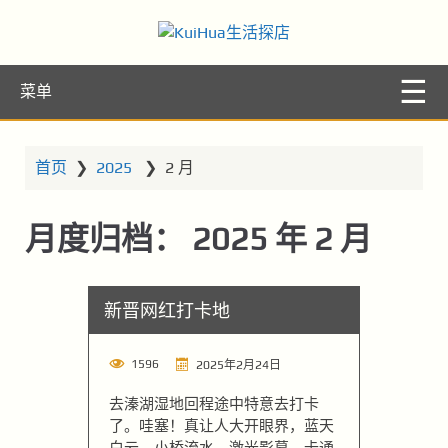
KuiHua生活探
让你的生活更精彩
菜单
店
首页
❯
2025
❯
2 月
月度归档：
2025 年 2 月
新晋网红打卡地
1596
2025年2月24日
去溱湖湿地回程途中特意去打卡
了。哇塞！真让人大开眼界，蓝天
白云，小桥流水，激光影幕，卡通