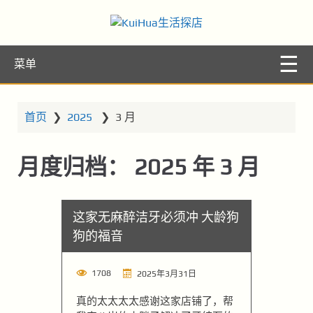
KuiHua生活探
让你的生活更精彩
菜单
店
首页
❯
2025
❯
3 月
月度归档：
2025 年 3 月
这家无麻醉洁牙必须冲 大龄狗
狗的福音
1708
2025年3月31日
真的太太太太感谢这家店铺了，帮