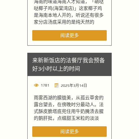
海南的味道海南人才知道，「萌哒
哒椰子鸡(海棠湾店)」这家椰子鸡
是海南本地人开的，听说还有很多
家分店汤底采用的是纯天然的
阅读更多
来新新饭店的法餐厅我会预备
好3小时以上的时间
1781
2025年3月14日
雨雾西湖的朦胧美，从孤云草舍的
露台望去，在傍晚时分最动人。法
式酥皮脆塔底兜住用牛奶腌渍去腥
的鹅肝批，点缀甜玉米粒的淡淡
阅读更多