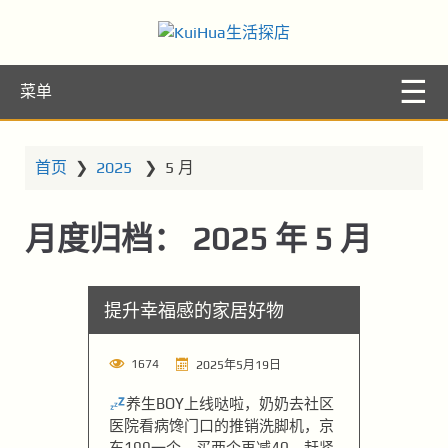
KuiHua生活探
让你的生活更精彩
菜单
店
首页
❯
2025
❯
5 月
月度归档：
2025 年 5 月
提升幸福感的家居好物
1674
2025年5月19日
养生BOY上线哒啦，奶奶去社区
医院看病馋门口的推销洗脚机，京
东199一个，买两个再减40，赶紧