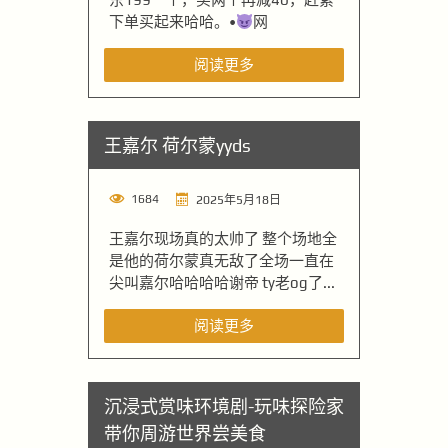
下单买起来哈哈。•
网
阅读更多
王嘉尔 荷尔蒙yyds
1684
2025年5月18日
王嘉尔现场真的太帅了 整个场地全
是他的荷尔蒙真无敌了全场一直在
尖叫嘉尔哈哈哈哈谢帝 ty老og了...
阅读更多
沉浸式赏味环境剧-玩味探险家
带你周游世界尝美食