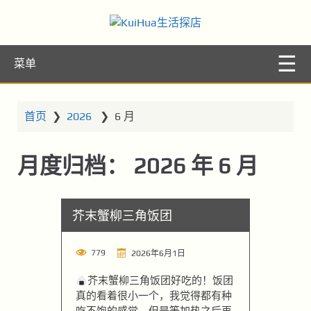
KuiHua生活探
让你的生活更精彩
菜单
店
首页
❯
2026
❯
6 月
月度归档：
2026 年 6 月
芥末蟹柳三角饭团
779
2026年6月1日
芥末蟹柳三角饭团好吃的！饭团
真的看着很小一个，我觉得都有种
吃不饱的感觉，但是等加热之后再